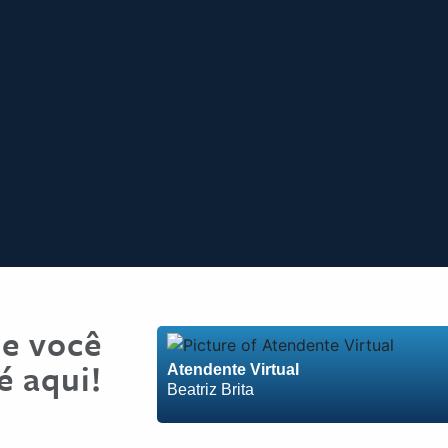
e você
é aqui!
Atendente Virtual
Beatriz Brita